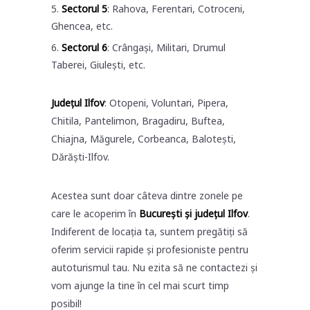
Sectorul 5
: Rahova, Ferentari, Cotroceni,
Ghencea, etc.
Sectorul 6
: Crângași, Militari, Drumul
Taberei, Giulești, etc.
Județul Ilfov
: Otopeni, Voluntari, Pipera,
Chitila, Pantelimon, Bragadiru, Buftea,
Chiajna, Măgurele, Corbeanca, Balotești,
Dărăști-Ilfov.
Acestea sunt doar câteva dintre zonele pe
care le acoperim în
București și județul Ilfov
.
Indiferent de locația ta, suntem pregătiți să
oferim servicii rapide și profesioniste pentru
autoturismul tau. Nu ezita să ne contactezi și
vom ajunge la tine în cel mai scurt timp
posibil!