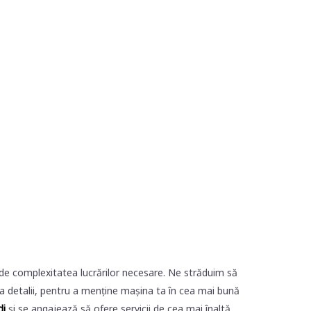
t de complexitatea lucrărilor necesare. Ne străduim să
 la detalii, pentru a menține mașina ta în cea mai bună
di
și se angajează să ofere servicii de cea mai înaltă