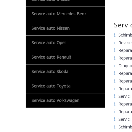
Service auto Mercedes Benz
Servi
Service auto Nissan
Schimb 
Service auto Opel
Revizii
Reparar
Service auto Renault
Reparar
Diagno
Service auto Skoda
Reparar
Reparaț
Service auto Toyota
Reparaț
Servicii
Service auto Volkswagen
Reparar
Reparaț
Servici
Schimb 