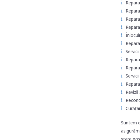
Reparar
Reparar
Repara
Reparar
Înlocui
Repara
Servici
Reparar
Reparar
Servici
Reparar
Revizii
Recondi
Curățar
Suntem de
asigurăm 
stare pos