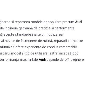
eținerea și repararea modelelor populare precum
Audi
e inginerie germană de precizie și performanță
ă aceste standarde înalte prin utilizarea
ă ai nevoie de întreținere de rutină, reparații complexe
ontinuă să ofere experiența de condus remarcabilă
ărui model și tip de utilizare, astfel încât să poți
 performanța mașinii tale
Audi
depinde de o întreținere