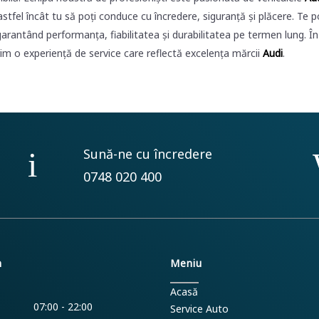
 astfel încât tu să poți conduce cu încredere, siguranță și plăcere. Te 
arantând performanța, fiabilitatea și durabilitatea pe termen lung. În
erim o experiență de service care reflectă excelența mărcii
Audi
.
Sună-ne cu încredere
0748 020 400
m
Meniu
Acasă
07:00 - 22:00
Service Auto