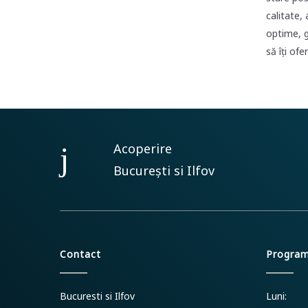
calitate,
optime, g
să îți of
Acoperire
București si Ilfov
Contact
Progra
Bucuresti si Ilfov
Luni: