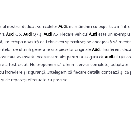
e-ul nostru, dedicat vehiculelor
Audi
, ne mândrim cu expertiza în într
A4,
Audi
Q5,
Audi
Q7 și
Audi
A6. Fiecare vehicul
Audi
este un exemplu d
ă, iar echipa noastră de tehnicieni specializați se angajează să mențin
telor de ultimă generație și a pieselor originale
Audi
. Indiferent dac
osticare avansată, noi suntem aici pentru a asigura că
Audi
-ul tău c
re a fost creat. Ne propunem să oferim servicii complete, adaptate fiec
u încredere și siguranță. Înțelegem că fiecare detaliu contează și că
 și de reparații efectuate cu precizie.