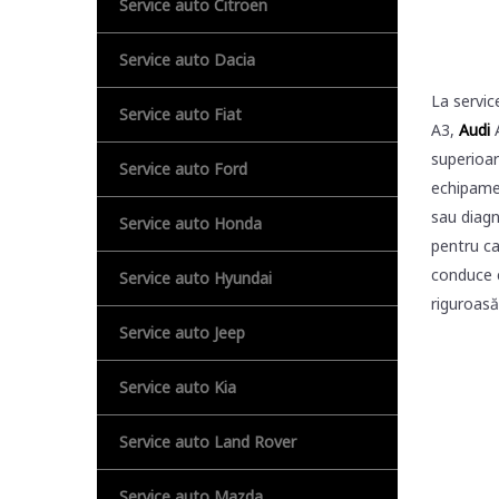
Service auto Citroen
Service auto Dacia
La servic
Service auto Fiat
A3,
Audi
superioar
Service auto Ford
echipamen
sau diagn
Service auto Honda
pentru ca
conduce c
Service auto Hyundai
riguroasă
Service auto Jeep
Service auto Kia
Service auto Land Rover
Service auto Mazda