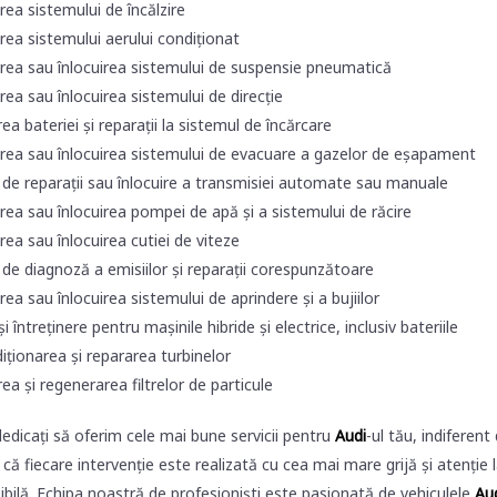
ea sistemului de încălzire
ea sistemului aerului condiționat
rea sau înlocuirea sistemului de suspensie pneumatică
ea sau înlocuirea sistemului de direcție
rea bateriei și reparații la sistemul de încărcare
rea sau înlocuirea sistemului de evacuare a gazelor de eșapament
i de reparații sau înlocuire a transmisiei automate sau manuale
ea sau înlocuirea pompei de apă și a sistemului de răcire
ea sau înlocuirea cutiei de viteze
i de diagnoză a emisiilor și reparații corespunzătoare
ea sau înlocuirea sistemului de aprindere și a bujiilor
 și întreținere pentru mașinile hibride și electrice, inclusiv bateriile
ționarea și repararea turbinelor
ea și regenerarea filtrelor de particule
dicați să oferim cele mai bune servicii pentru
Audi
-ul tău, indiferen
că fiecare intervenție este realizată cu cea mai mare grijă și atenție
ibilă. Echipa noastră de profesioniști este pasionată de vehiculele
Au