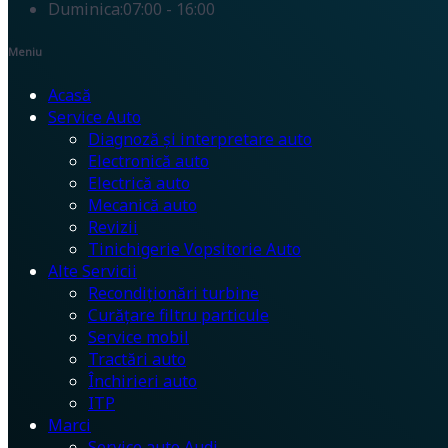
Duminica:
07:00 - 16:00
Meniu
Acasă
Service Auto
Diagnoză și interpretare auto
Electronică auto
Electrică auto
Mecanică auto
Revizii
Tinichigerie Vopsitorie Auto
Alte Servicii
Recondiționări turbine
Curățare filtru particule
Service mobil
Tractări auto
Închirieri auto
ITP
Marci
Service auto Audi