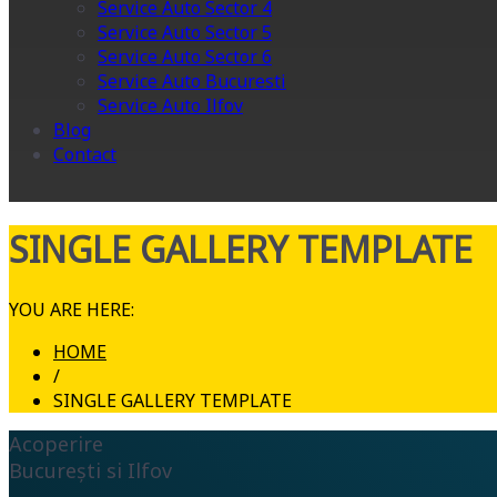
Service Auto Sector 4
Service Auto Sector 5
Service Auto Sector 6
Service Auto Bucuresti
Service Auto Ilfov
Blog
Contact
SINGLE GALLERY TEMPLATE
YOU ARE HERE:
HOME
/
SINGLE GALLERY TEMPLATE
Acoperire
București si Ilfov