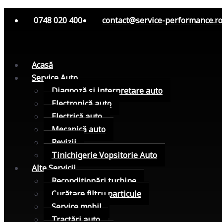
0748 020 400
contact@service-performance.r
Acasă
Service Auto
Diagnoză și interpretare auto
Electronică auto
Electrică auto
Mecanică auto
Revizii
Tinichigerie Vopsitorie Auto
Alte Servicii
Recondiționări turbine
Curățare filtru particule
Service mobil
Tractări auto