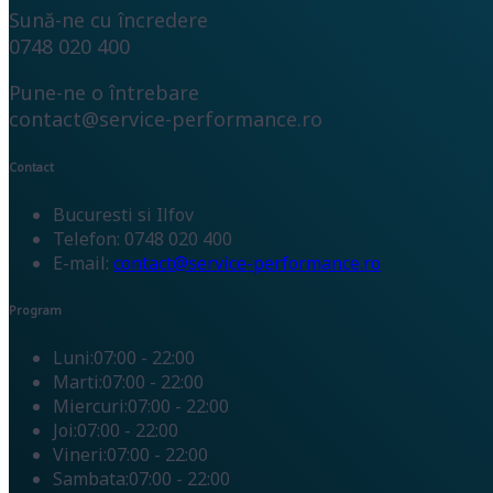
Sună-ne cu încredere
0748 020 400
Pune-ne o întrebare
contact@service-performance.ro
Contact
Bucuresti si Ilfov
Telefon: 0748 020 400
E-mail:
contact@service-performance.ro
Program
Luni:
07:00 - 22:00
Marti:
07:00 - 22:00
Miercuri:
07:00 - 22:00
Joi:
07:00 - 22:00
Vineri:
07:00 - 22:00
Sambata:
07:00 - 22:00