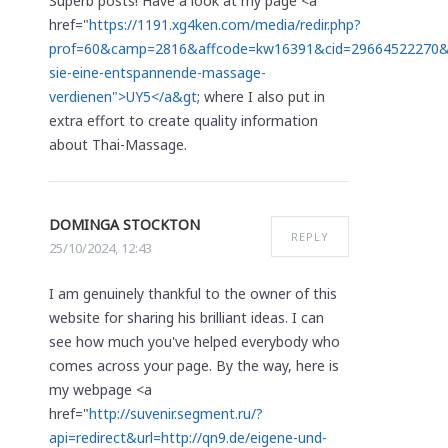
Superb posts! Have a look at my page <a
href="
https://1191.xg4ken.com/media/redir.php?
prof=60&camp=2816&affcode=kw16391&cid=29664522270&n
sie-eine-entspannende-massage-
verdienen">UY5</a&gt
; where I also put in
extra effort to create quality information
about Thai-Massage.
DOMINGA STOCKTON
REPLY
25/10/2024, 12:43
I am genuinely thankful to the owner of this
website for sharing his brilliant ideas. I can
see how much you've helped everybody who
comes across your page. By the way, here is
my webpage <a
href="
http://suvenir.segment.ru/?
api=redirect&url=http://qn9.de/eigene-und-