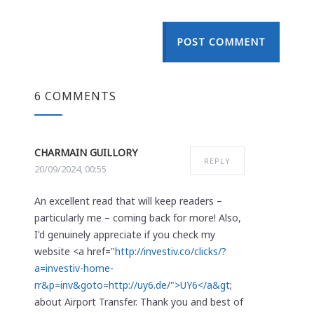
POST COMMENT
6 COMMENTS
CHARMAIN GUILLORY
REPLY
20/09/2024, 00:55
An excellent read that will keep readers –
particularly me – coming back for more! Also,
I'd genuinely appreciate if you check my
website <a href="
http://investiv.co/clicks/?
a=investiv-home-
rr&p=inv&goto=http://uy6.de/">UY6</a&gt
;
about Airport Transfer. Thank you and best of