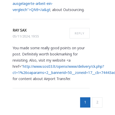
ausgelagerte-arbeit-ein-
vergleich">QN9</a&gt
; about Outsourcing.
RAY SAX
REPLY
05/11/2024, 19:55
You made some really good points on your
post. Definitely worth bookmarking for
revisiting. Also, visit my website <a
href="
http://www.sos03.lt/openx/www/delivery/ck.php?
ct=1%26oaparams=2__bannerid=50__zoneid=17__cb=74443ad
for content about Airport Transfer.
1
2