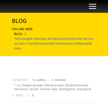
BLOG
YOU ARE HERE:
BLOG
/
Tehnologiile Avansate din Rețeaua Noastră de Service-
uri Auto: Cum Revoluționăm Întreținerea și Reparațiile
Auto
12/04/2015
By
admin
In
Articole
Tags
Diagnoza auto
,
Electrica auto
,
Electronica auto
,
mecanica
,
revizii
,
Service auto
,
tinichigerie
,
vopsitorie
8163
6